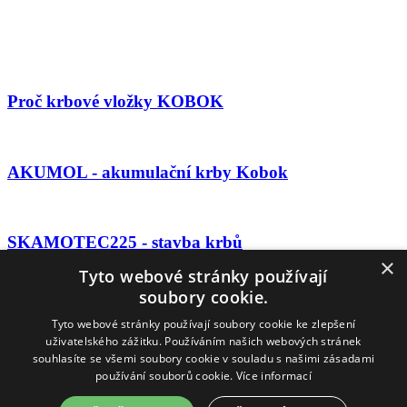
Proč krbové vložky KOBOK
AKUMOL - akumulační krby Kobok
SKAMOTEC225 - stavba krbů
×
Tyto webové stránky používají
soubory cookie.
Ceníky Kobok 2019 - krbové vložky
Tyto webové stránky používají soubory cookie ke zlepšení
uživatelského zážitku. Používáním našich webových stránek
souhlasíte se všemi soubory cookie v souladu s našimi zásadami
používání souborů cookie.
Více informací
Stavba krbů Kobok