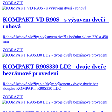
ZOBRAZIT
KOMPAKT VD R90S - s výsuvem dveří -
rohová
Rohové krbové vložky s výsuvem dveří s bočním sklem 330 a 450
mm
ZOBRAZIT
KOMPAKT R90S330 LD2 - dvoje dveře
bezrámové provedení
Rohové krbové vložky s nízkým výkonem - dvoje dveře bez
sloupku KOMPAKT R90S330 LD2
ZOBRAZIT