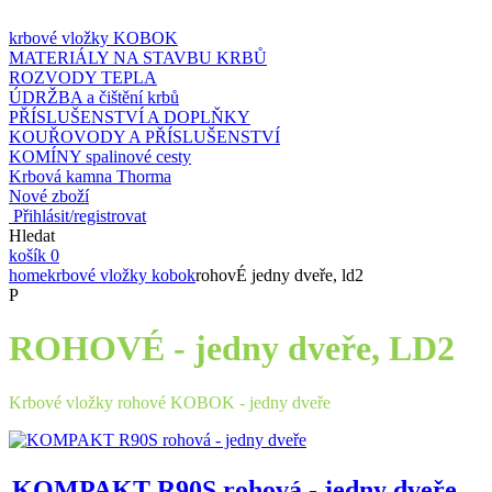
krbové vložky KOBOK
MATERIÁLY NA STAVBU KRBŮ
ROZVODY TEPLA
ÚDRŽBA a čištění krbů
PŘÍSLUŠENSTVÍ A DOPLŇKY
KOUŘOVODY A PŘÍSLUŠENSTVÍ
KOMÍNY spalinové cesty
Krbová kamna Thorma
Nové zboží
Přihlásit/registrovat
Hledat
košík
0
home
krbové vložky kobok
rohovÉ jedny dveře, ld2
P
ROHOVÉ - jedny dveře, LD2
Krbové vložky rohové KOBOK - jedny dveře
KOMPAKT R90S rohová - jedny dveře